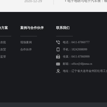
2020-12-29
电子地磅与电子汽车衡：
决方案
案例与合作伙伴
联系我们
慧农批
现场案例
电话：0411-87860777
慧农贸
合作伙伴
手机：18242008099
量监管
传真：0411-87860999
邮箱：office@dljinma.cn
地址：辽宁省大连市金州区红塔工