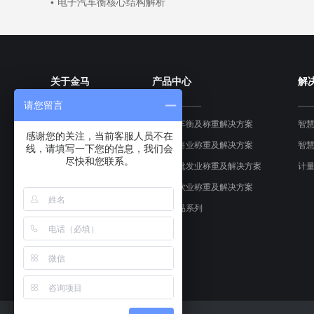
电子汽车衡核心结构解析
关于金马
产品中心
解
请您留言
企业介绍
工业汽车衡及称重解决方案
智
感谢您的关注，当前客服人员不在
金马文化
食品零售业称重及解决方案
智
线，请填写一下您的信息，我们会
尽快和您联系。
发展历史
农产品批发业称重及解决方案
计
荣誉资质
食堂餐饮业称重及解决方案
CNAS校准实验室
其他产品系列
金马动态