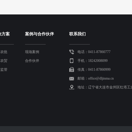
决方案
案例与合作伙伴
联系我们
慧农批
现场案例
电话：0411-87860777
慧农贸
合作伙伴
手机：18242008099
量监管
传真：0411-87860999
邮箱：office@dljinma.cn
地址：辽宁省大连市金州区红塔工