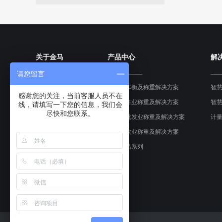
关于金马
产品中心
解
请您留言
企业介绍
工业汽车衡及称重解决方案
智
感谢您的关注，当前客服人员不在
金马文化
食品零售业称重及解决方案
智
线，请填写一下您的信息，我们会
尽快和您联系。
发展历史
农产品批发业称重及解决方案
计
荣誉资质
食堂餐饮业称重及解决方案
CNAS校准实验室
其他产品系列
金马动态